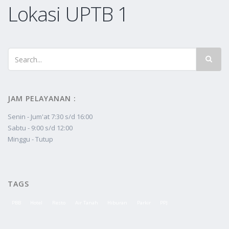
Lokasi UPTB 1
JAM PELAYANAN :
Senin - Jum'at 7:30 s/d 16:00
Sabtu - 9:00 s/d 12:00
Minggu - Tutup
TAGS
PBB
Hotel
Resto
Air Tanah
Hiburan
Parkir
PPJ